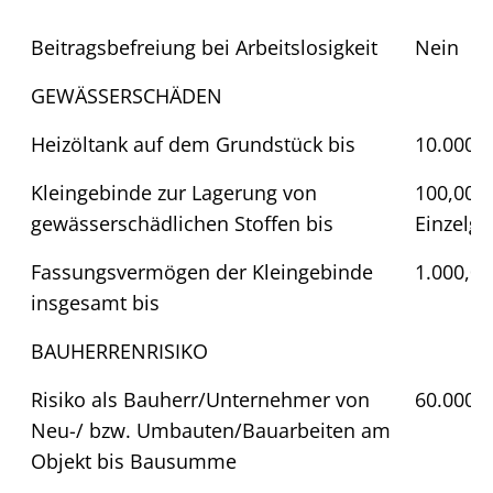
Beitragsbefreiung bei Arbeitslosigkeit
Nein
GEWÄSSERSCHÄDEN
Heizöltank auf dem Grundstück bis
10.000,0
Kleingebinde zur Lagerung von
100,00 l
gewässerschädlichen Stoffen bis
Einzelg
Fassungsvermögen der Kleingebinde
1.000,00
insgesamt bis
BAUHERRENRISIKO
Risiko als Bauherr/Unternehmer von
60.000 
Neu-/ bzw. Umbauten/Bauarbeiten am
Objekt bis Bausumme