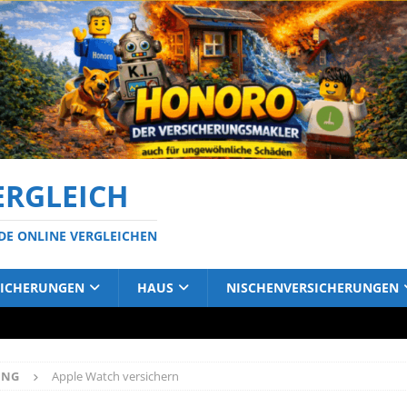
ERGLEICH
DE ONLINE VERGLEICHEN
SICHERUNGEN
HAUS
NISCHENVERSICHERUNGEN
UNG
Apple Watch versichern