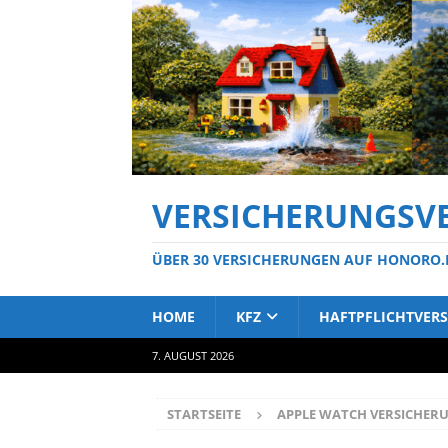
VERSICHERUNGSV
ÜBER 30 VERSICHERUNGEN AUF HONORO.
HOME
KFZ
HAFTPFLICHTVER
7. AUGUST 2026
STARTSEITE
APPLE WATCH VERSICHER